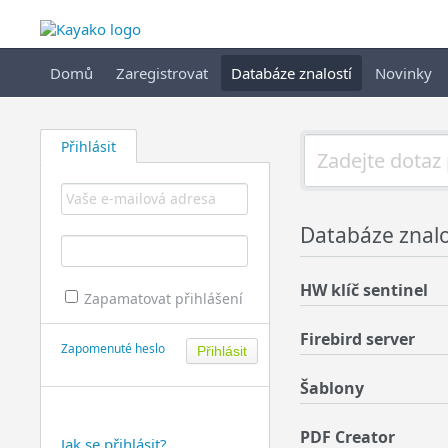
Domů
Zaregistrovat
Databáze znalostí
Novinky
Přihlásit
Databáze znalos
HW klíč sentinel
Zapamatovat přihlášení
Firebird server
Zapomenuté heslo
Šablony
PDF Creator
Jak se přihlásit?