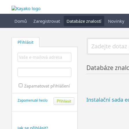
Domů
Zaregistrovat
Databáze znalostí
Novinky
Přihlásit
Databáze znalo
Zapamatovat přihlášení
Instalační sada e
Zapomenuté heslo
Jak se přihlásit?