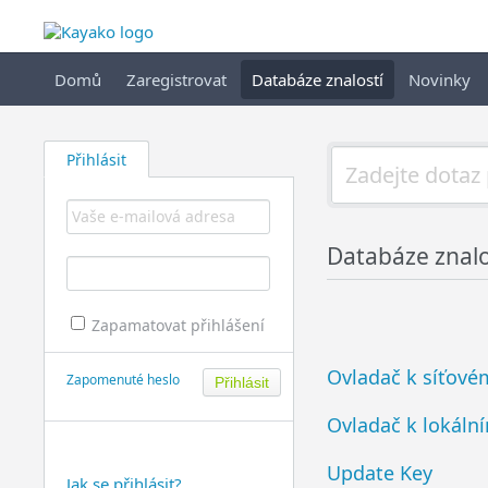
Domů
Zaregistrovat
Databáze znalostí
Novinky
Přihlásit
Databáze znalo
Zapamatovat přihlášení
Ovladač k síťové
Zapomenuté heslo
Ovladač k lokáln
Update Key
Jak se přihlásit?