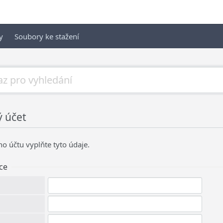
y
Soubory ke stažení
ý účet
o účtu vyplňte tyto údaje.
ce