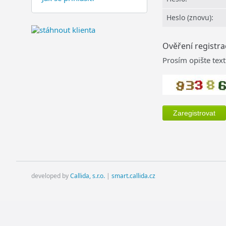
Heslo (znovu):
Ověření registra
Prosím opište text
developed by
Callida, s.r.o.
|
smart.callida.cz