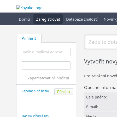
Domů
Zaregistrovat
Databáze znalostí
Novink
Přihlásit
Vytvořit nov
Pro založení novéh
Zapamatovat přihlášení
Obecné informa
Zapomenuté heslo
Celé jméno:
E-mail:
Jak se přihlásit?
Heslo: