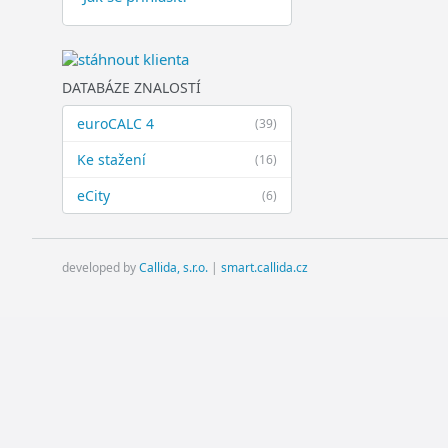
DATABÁZE ZNALOSTÍ
euroCALC 4
(39)
Ke stažení
(16)
eCity
(6)
developed by
Callida, s.r.o.
|
smart.callida.cz