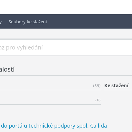
y
Soubory ke stažení
lostí
Ke stažení
(39)
(6)
t do portálu technické podpory spol. Callida