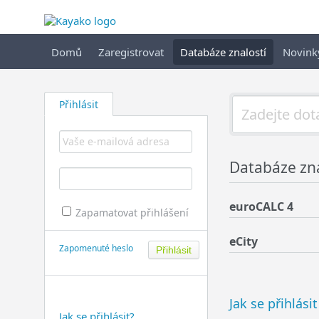
Domů
Zaregistrovat
Databáze znalostí
Novink
Přihlásit
Databáze zna
euroCALC 4
Zapamatovat přihlášení
eCity
Zapomenuté heslo
Jak se přihlási
Jak se přihlásit?