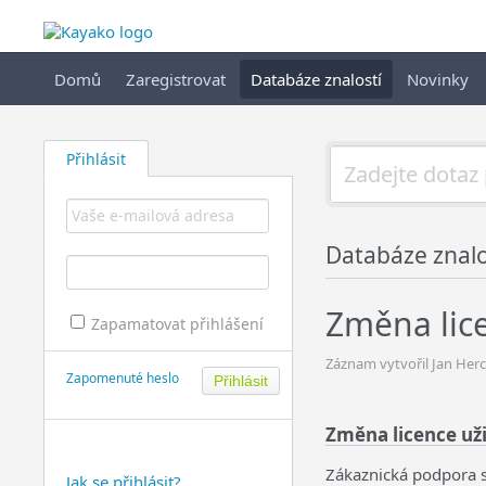
Domů
Zaregistrovat
Databáze znalostí
Novinky
Přihlásit
Databáze znalo
Změna lic
Zapamatovat přihlášení
Záznam vytvořil Jan Herc
Zapomenuté heslo
Změna licence už
Zákaznická podpora s
Jak se přihlásit?