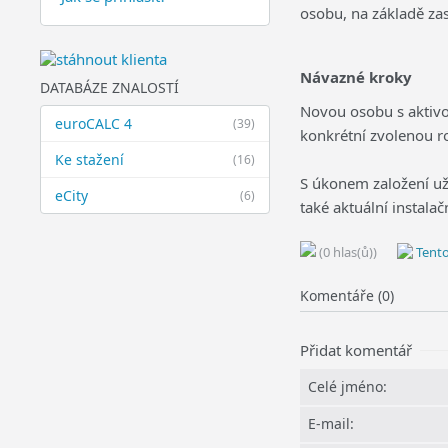
osobu, na základě z
Návazné kroky
DATABÁZE ZNALOSTÍ
Novou osobu s aktivov
euroCALC 4
(39)
konkrétní zvolenou ro
Ke stažení
(16)
S úkonem založení u
eCity
(6)
také aktuální instalač
(0 hlas(ů))
Tento
Komentáře (0)
Přidat komentář
Celé jméno:
E-mail: